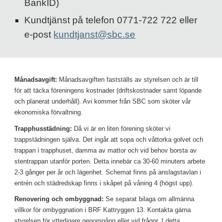
BankID)
Kundtjänst på telefon 0771-722 722 eller 
e-post 
kundtjanst@sbc.se
Månadsavgift:
 Månadsavgiften fastställs av styrelsen och är till 
för att täcka föreningens kostnader (driftskostnader samt löpande 
och planerat underhåll). Avi kommer från SBC som sköter 
vår
ekonomiska förvaltning.
Trapphusstädning:
 Då vi är en liten förening sköter vi 
trappstädningen själva. Det ingår att sopa och våttorka golvet och 
trappan i trapphuset, damma av mattor och vid behov borsta av 
stentrappan utanför porten. Detta innebär ca 30-60 minuters arbete 
2-3 gånger per år och lägenhet. Schemat finns på anslagstavlan i 
entrén och städredskap finns i skåpet på våning 4 (högst upp).
Renovering och ombyggnad:
 Se separat bilaga om allmänna 
villkor för ombyggnation i BRF Kattryggen 13. Kontakta gärna 
styrelsen för ytterligare genomgång eller vid frågor. I detta 