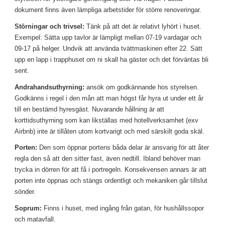
dokument finns även lämpliga arbetstider för större renoveringar.
Störningar och trivsel:
 Tänk på att det är relativt lyhört i huset. 
Exempel: Sätta upp tavlor är lämpligt mellan 07-19 vardagar och 
09-17 på helger. Undvik att använda tvättmaskinen efter 22. Sätt 
upp en lapp i trapphuset om ni skall ha gäster och det förväntas bli 
sent.
Andrahandsuthyrning:
 ansök om godkännande hos styrelsen. 
Godkänns i regel i den mån att man högst får hyra ut under ett år 
till en bestämd hyresgäst. Nuvarande hållning är att 
korttidsuthyrning som kan likställas med hotellverksamhet (exv 
Airbnb) inte är tillåten utom kortvarigt och med särskilt goda skäl.
Porten:
 Den som öppnar portens båda delar är ansvarig för att åter 
regla den så att den sitter fast, även nedtill. Ibland behöver man 
trycka in dörren för att få i portregeln. Konsekvensen annars är att 
porten inte öppnas och stängs ordentligt och mekaniken går tillslut 
sönder.
Soprum:
 Finns i huset, med ingång från gatan, för hushållssopor 
och matavfall.