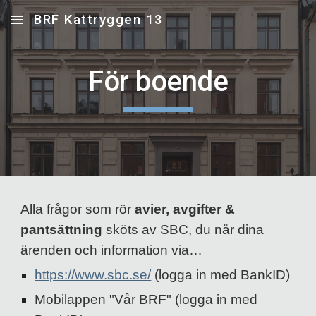
BRF Kattryggen 13
Skip to main content
Skip to navigation
För boende
Alla frågor som rör 
avier, avgifter & 
pantsättning
 sköts av SBC, du når dina 
ärenden och information via…
https://www.sbc.se/
 (l
ogga in med BankID)
M
obilappen "Vår BRF" (logga in med 