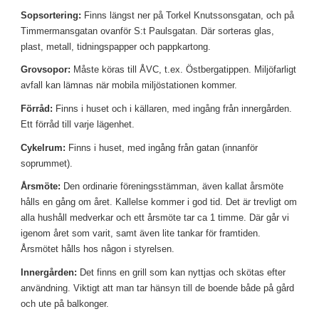
Sopsortering:
 Finns längst ner på Torkel Knutssonsgatan, och på 
Timmermansgatan ovanför S:t Paulsgatan. Där sorteras glas, 
plast, metall, tidningspapper och pappkartong.
Grovsopor:
 Måste köras till ÅVC, t.ex. Östbergatippen. Miljöfarligt 
avfall kan lämnas när mobila miljöstationen kommer.
Förråd:
 Finns i huset och i källaren, med ingång från innergården. 
Ett förråd till varje lägenhet.
Cykelrum:
 Finns i huset, med ingång från gatan (innanför 
soprummet).
Årsmöte:
 Den ordinarie föreningsstämman, även kallat årsmöte 
hålls en gång om året. Kallelse kommer i god tid. Det är trevligt om 
alla hushåll medverkar och ett årsmöte tar ca 1 timme. Där går vi 
igenom året som varit, samt även lite tankar för framtiden. 
Årsmötet hålls hos någon i styrelsen.
Innergården:
 Det finns en grill som kan nyttjas och skötas efter 
användning. Viktigt att man tar hänsyn till de boende både på gård 
och ute på balkonger.