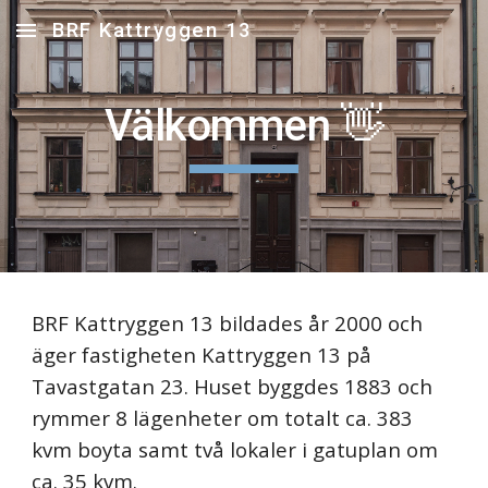
BRF Kattryggen 13
Skip to main content
Skip to navigation
Välkommen 👋
BRF Kattryggen 13
 bildades år 2000 och 
äger fastigheten Kattryggen 13 på 
Tavastgatan 23. Huset byggdes 1883 och 
rymmer 8 lägenheter om totalt ca. 383 
kvm boyta samt två lokaler i gatuplan om 
ca. 35 kvm
.