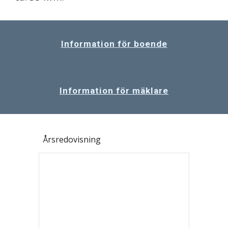
Informati
on
 för boende
Information för mäklare
Årsredovisning